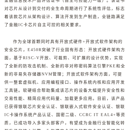
金融信息技术产品评估证书（自主可控能力一级）。该证书
对芯片从设计到交付的全生命周期进行了系统性评估，标志
着该款芯片从架构设计、算法开发到生产制造，全链路满足
了金融
IC
卡芯片自主可控的相关要求。
作为全球首颗同时具有开放式硬件
+
开放式软件架构的
安全芯片，
E450R
突破了行业固有形态：开放式硬件架构方
面，基于
RISC-V
开放、可裁剪、可扩展的设计优势，实现
了全新的防攻击机制、全新的非对称密码算法引擎
PKE
和全
新的非易失存储器
NVM
管理；开放式软件架构方面，可提
供一整套虚拟机、应用编程接口、操作系统内核和应用开发
工具链。软硬结合帮助集成该芯片的设备大幅提升安全性和
交易性能、精简应用代码量、加载更多应用。目前，该产品
已获得银联芯片安全认证、银联嵌入式软件安全认证、银联
IC
卡操作系统产品认证、国密二级、
CCRC IT EAL4+
等资
质，已成功导入多家头部客户，有望成为金融行业智能化转