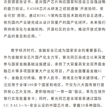
次获颁首张证书，是对国产芯片响应国家科技自立自强战略
的能力验证。
E450R
芯片从研发之初就遵循
‘
开放协同、安
全可控
’
原则，通过
RISC-V
架构实现技术路线的自主选择，
依托国内产业链完成从设计到量产的国产化闭环。未来我们
将持续深化与金融机构、开源社区的合作，推动开放式架构
产品的普及和应用。
”
数字经济时代，金融安全已成为国家安全的重要基石。
作为金融安全芯片国产化主力军，紫光同芯自成立以来深度
参与国家金融基础设施建设，承担了大容量高安全双界面金
融芯片等多项国家重大产业化项目，产品全面覆盖金融
IC
卡、金融支付终端、数字人民币、跨境支付等关键领域，广
泛应用于全球
100
多个国家和地区，不仅为六大国有银行提
供核心芯片支持，更积极响应“一带一路”倡议，率先在境外
银行实现批量发卡；同时，紫光同芯是全球首家
通过国际
CC EAL5+/6+
安全认证的中国芯片商，
掌握
20
多种国际、