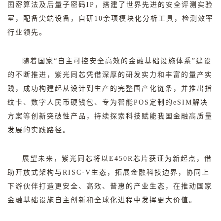
国密算法及后量子密码
IP
，搭建了世界先进的安全评测实验
室，配备尖端设备，自研
10
余项模块化分析工具，检测效率
行业领先。
随着国家“自主可控安全高效的金融基础设施体系”建设
的不断推进，紫光同芯凭借深厚的研发实力和丰富的量产实
践，成功构建起从设计到生产的完整国产化链条，并推出指
纹卡、数字人民币硬钱包、专为智能
POS
定制的
eSIM
解决
方案等创新突破性产品，持续探索科技赋能我国金融高质量
发展的实践路径。
展望未来，紫光同芯将以
E450R
芯片获证为新起点，借
助开放式架构与
RISC-V
生态，拓展金融科技边界，协同上
下游伙伴打造更安全、高效、普惠的产业生态，在推动国家
金融基础设施自主创新和全球化进程中发挥更大价值。