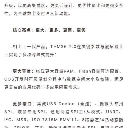
升级，以更高集成度、更灵活设计、更优性价比和更强安全
性，为全球数字支付注入新动能。
核心亮点：更大、更多、更简、更优
相比上一代产品，
THM36 2.0
在关键参数与底层设计
上实现了多项跨越式提升：
更大容量
：搭载更大容量
RAM
，
Flash
容量可选配置，
COS
开发时可灵活划分程序与数据空间大小及权限，满足
更复杂的应用代码与多应用隔离需求。
更多接口
：集成
USB Device
（全速）、摄像头专用
SPI
、液晶专用
SPI
、通用高速
SPI
主
/
从模式、
UART
、
I²C
、
MSR
、
ISO 7816M EMV L1
、
8
路静态
/4
路动态防
拆、
GPIO
等。其中，摄像头与液晶专用
SPI
，支持高速传