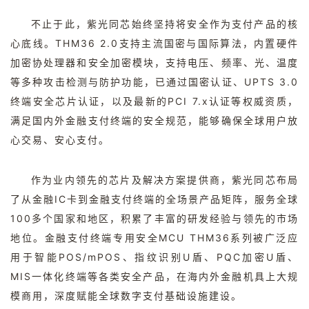
不止于此，紫光同芯始终坚持将安全作为支付产品的核
心底线。
THM36 2.0
支持主流国密与国际算法，内置硬件
加密协处理器和安全加密模块，支持电压、频率、光、温度
等多种攻击检测与防护功能，已通过国密认证、
UPTS 3.0
终端安全芯片认证，以及最新的
PCI 7.x
认证等权威资质，
满足国内外金融支付终端的安全规范，能够确保全球用户放
心交易、安心支付。
作为业内领先的芯片及解决方案提供商，紫光同芯布局
了从金融
IC
卡到金融支付终端的全场景产品矩阵，服务全球
100
多个国家和地区，积累了丰富的研发经验与领先的市场
地位。金融支付终端专用安全
MCU THM36
系列被广泛应
用于智能
POS/mPOS
、指纹识别
U
盾、
PQC
加密
U
盾、
MIS
一体化终端等各类安全产品，在海内外金融机具上大规
模商用，深度赋能全球数字支付基础设施建设。