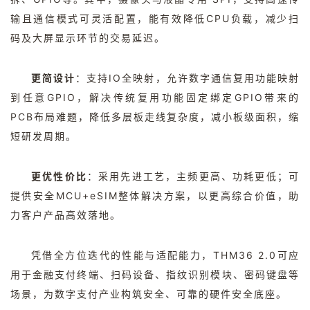
输且通信模式可灵活配置，能有效降低
CPU
负载，减少扫
码及大屏显示环节的交易延迟。
更简设计
：支持
IO
全映射，允许数字通信复用功能映射
到任意
GPIO
，解决传统复用功能固定绑定
GPIO
带来的
PCB
布局难题，降低多层板走线复杂度，减小板级面积，缩
短研发周期。
更优性价比
：采用先进工艺，主频更高、功耗更低；可
提供安全
MCU+eSIM
整体解决方案，以更高综合价值，助
力客户产品高效落地。
凭借全方位迭代的性能与适配能力，
THM36 2.0
可应
用于金融支付终端、扫码设备、指纹识别模块、密码键盘等
场景，为数字支付产业构筑安全、可靠的硬件安全底座。